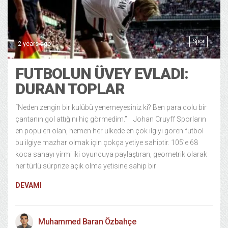
Spor
2 years ago
FUTBOLUN ÜVEY EVLADI:
DURAN TOPLAR
“Neden zengin bir kulübü yenemeyesiniz ki? Ben para dolu bir
çantanın gol attığını hiç görmedim.” Johan Cruyff Sporların
en popüleri olan, hemen her ülkede en çok ilgiyi gören futbol
bu ilgiye mazhar olmak için çokça yetiye sahiptir. 105’e 68
koca sahayı yirmi iki oyuncuya paylaştıran, geometrik olarak
her türlü sürprize açık olma yetisine sahip bir
DEVAMI
Muhammed Baran Özbahçe