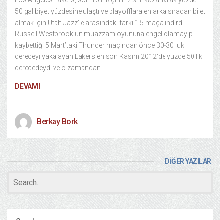
Los Angeles Lakers, son 10 maçının 7’sini kazanarak yüzde
50 galibiyet yüzdesine ulaştı ve playofflara en arka sıradan bilet
almak için Utah Jazz’le arasındaki farkı 1.5 maça indirdi.
Russell Westbrook’un muazzam oyununa engel olamayıp
kaybettiği 5 Mart’taki Thunder maçından önce 30-30 luk
dereceyi yakalayan Lakers en son Kasım 2012’de yüzde 50’lik
derecedeydi ve o zamandan
DEVAMI
Berkay Bork
DİĞER YAZILAR