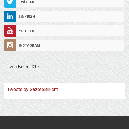
TWITTER
LINKEDIN
YOUTUBE
INSTAGRAM
GazeteBilkent X’te!
Tweets by GazeteBilkent