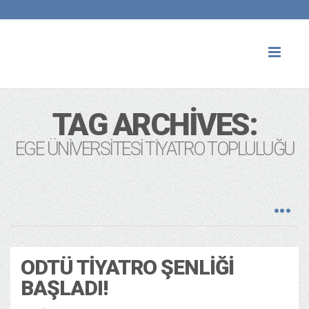
Toggl
naviga
TAG ARCHIVES:
EGE ÜNIVERSITESI TIYATRO TOPLULUĞU
ODTÜ TIYATRO ŞENLIĞI
BAŞLADI!