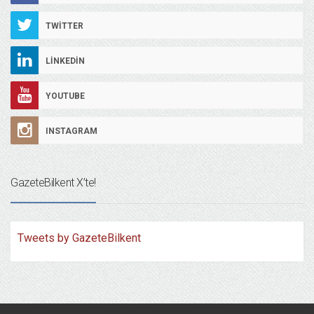
TWITTER
LINKEDIN
YOUTUBE
INSTAGRAM
GazeteBilkent X’te!
Tweets by GazeteBilkent