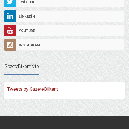
TWITTER
LINKEDIN
YOUTUBE
INSTAGRAM
GazeteBilkent X’te!
Tweets by GazeteBilkent