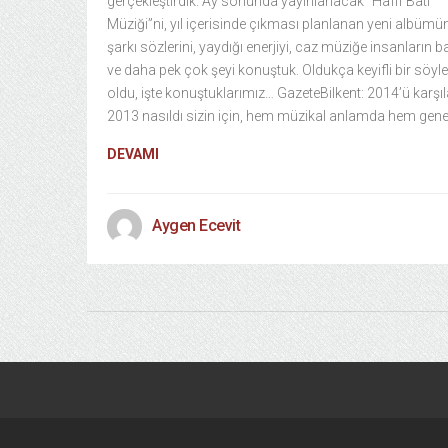
gerçekleştirdik. Ay sonunda yayınlanacak “Hafif Batı
Müziği”ni, yıl içerisinde çıkması planlanan yeni albümü
şarkı sözlerini, yaydığı enerjiyi, caz müziğe insanların ba
ve daha pek çok şeyi konuştuk. Oldukça keyifli bir söyle
oldu, işte konuştuklarımız… GazeteBilkent: 2014’ü karşıl
2013 nasıldı sizin için, hem müzikal anlamda hem gene
DEVAMI
Aygen Ecevit