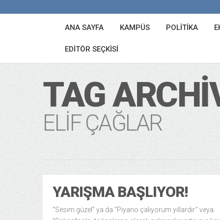
ANA SAYFA
KAMPÜS
POLITIKA
E
EDITÖR SEÇKISI
TAG ARCHI
ELIF ÇAĞLAR
YARIŞMA BAŞLIYOR!
“Sesim güzel” ya da “Piyano çalıyorum yıllardır.” veya