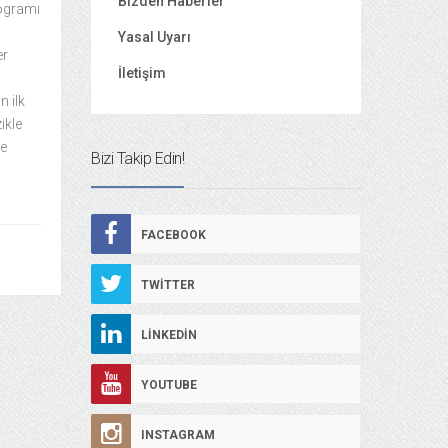
Bizden Haberler
rogramı
Yasal Uyarı
er
İletişim
n ilk
ikle
re
Bizi Takip Edin!
FACEBOOK
TWITTER
LINKEDIN
YOUTUBE
INSTAGRAM