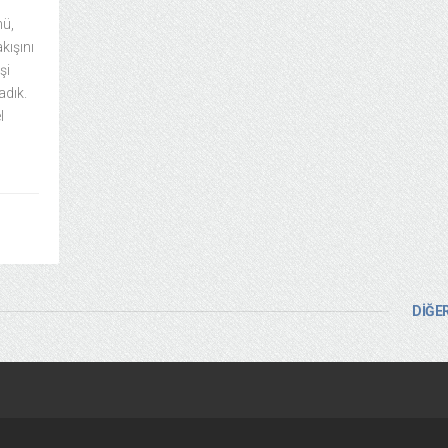
nü,
kışını
şi
adık.
l
DİĞER