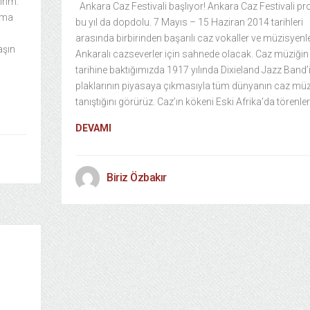
rım.”
Ankara Caz Festivali başlıyor! Ankara Caz Festivali p
şma
bu yıl da dopdolu. 7 Mayıs – 15 Haziran 2014 tarihleri
arasında birbirinden başarılı caz vokaller ve müzisyenl
aşın
Ankaralı cazseverler için sahnede olacak. Caz müziğin
tarihine baktığımızda 1917 yılında Dixieland Jazz Band’i
plaklarının piyasaya çıkmasıyla tüm dünyanın caz müz
tanıştığını görürüz. Caz’ın kökeni Eski Afrika’da törenle
DEVAMI
Biriz Özbakır