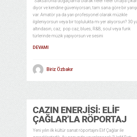
“Saksafonla doğaçlama olarak neler neler ortaya çıkarı
diyor ve kendine güveniyorsan; tam sana göre bir yarı
var. Amatör ya da yarı profesyonel olarak müzikle
ilgileniyorsun veya bir toplulukta mı yer alıyorsun? 30 y
altındasın, caz, pop caz, blues, R&B, soul veya funk
türlerinde müzik yapıyorsun ve sesini
DEVAMI
Biriz Özbakır
CAZIN ENERJISI: ELIF
ÇAĞLAR’LA RÖPORTAJ
Yeni yılın ilk kültür sanat röportajını Elif Çağlar ile