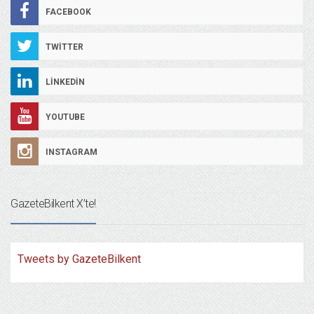
FACEBOOK
TWITTER
LINKEDIN
YOUTUBE
INSTAGRAM
GazeteBilkent X’te!
Tweets by GazeteBilkent