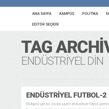
ANA SAYFA
KAMPÜS
POLITIKA
E
EDITÖR SEÇKISI
TAG ARCHI
ENDÜSTRIYEL DIN
ENDÜSTRIYEL FUTBOL-2
Bildiğiniz gibi bir önceki yazım endüstriyel futbol üzerin