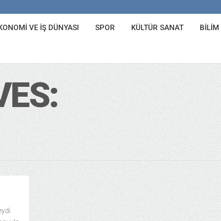
KONOMI VE İŞ DÜNYASI
SPOR
KÜLTÜR SANAT
BILIM
VES:
eydi.