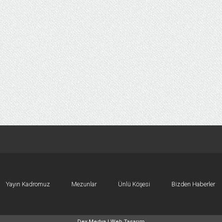
Yayın Kadromuz
Mezunlar
Ünlü Köşesi
Bizden Haberler
Dex Medya |
Web Tasarım