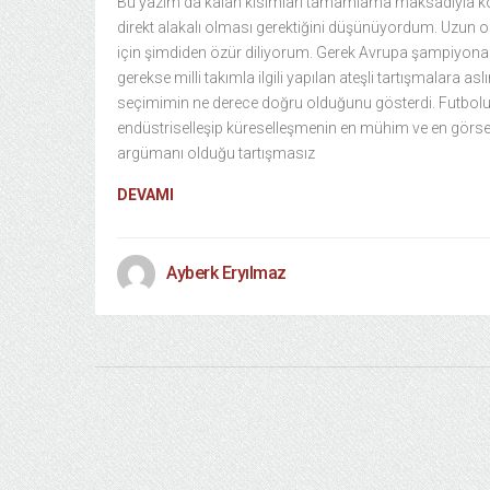
Bu yazım da kalan kısımları tamamlama maksadıyla k
direkt alakalı olması gerektiğini düşünüyordum. Uzun o
için şimdiden özür diliyorum. Gerek Avrupa şampiyona
gerekse milli takımla ilgili yapılan ateşli tartışmalara asl
seçimimin ne derece doğru olduğunu gösterdi. Futbol
endüstriselleşip küreselleşmenin en mühim ve en görse
argümanı olduğu tartışmasız
DEVAMI
Ayberk Eryılmaz