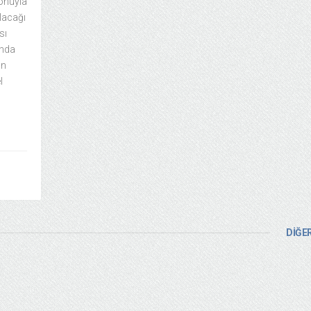
onuyla
lacağı
sı
ında
un
l
DİĞER