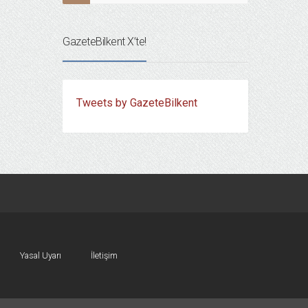
GazeteBilkent X’te!
Tweets by GazeteBilkent
Yasal Uyarı
İletişim