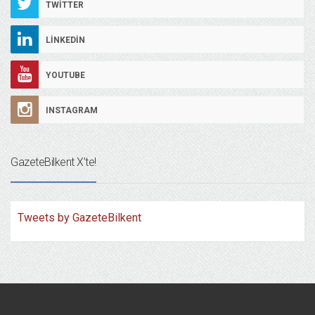
TWITTER
LINKEDIN
YOUTUBE
INSTAGRAM
GazeteBilkent X’te!
Tweets by GazeteBilkent