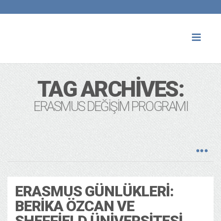
Toggl
naviga
TAG ARCHIVES:
ERASMUS DEĞIŞIM PROGRAMI
ERASMUS GÜNLÜKLERI:
BERIKA ÖZCAN VE
SHEFFIELD ÜNIVERSITESI