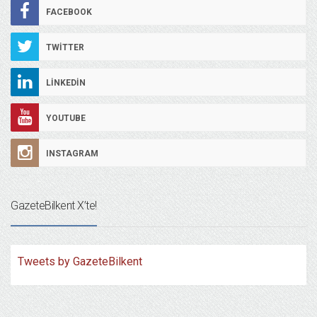
FACEBOOK
TWITTER
LINKEDIN
YOUTUBE
INSTAGRAM
GazeteBilkent X’te!
Tweets by GazeteBilkent