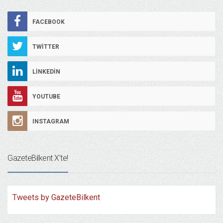
FACEBOOK
TWITTER
LINKEDIN
YOUTUBE
INSTAGRAM
GazeteBilkent X’te!
Tweets by GazeteBilkent