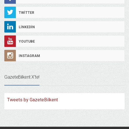
TWITTER
LINKEDIN
YOUTUBE
INSTAGRAM
GazeteBilkent X’te!
Tweets by GazeteBilkent