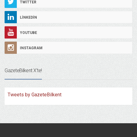
TWITTER
LINKEDIN
YOUTUBE
INSTAGRAM
GazeteBilkent X’te!
Tweets by GazeteBilkent