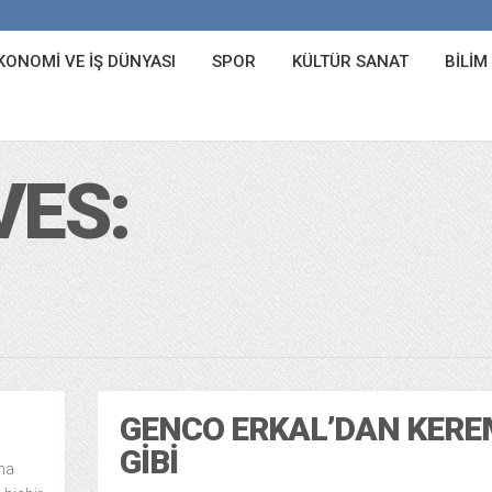
KONOMI VE İŞ DÜNYASI
SPOR
KÜLTÜR SANAT
BILIM
VES:
GENCO ERKAL’DAN KERE
GIBI
ına