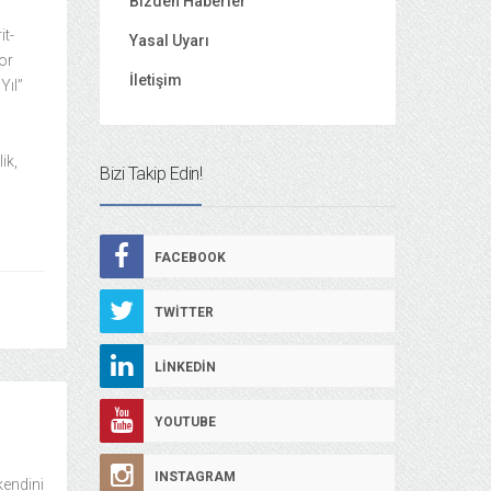
Bizden Haberler
t-
Yasal Uyarı
or
İletişim
Yıl”
i
ik,
Bizi Takip Edin!
FACEBOOK
TWITTER
LINKEDIN
YOUTUBE
INSTAGRAM
kendini