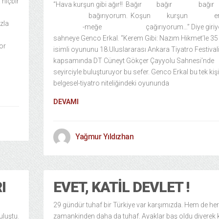
 hiçbir
“Hava kurşun gibi ağır!! Bağır bağır bağır
bağırıyorum. Koşun kurşun eri
zla
-meğe çağırıyorum…” Diye giriy
sahneye Genco Erkal. “Kerem Gibi: Nazım Hikmet’le 35 
or
isimli oyununu 18.Uluslararası Ankara Tiyatro Festival
kapsamında DT Cüneyt Gökçer Çayyolu Sahnesi’nde
seyirciyle buluşturuyor bu sefer. Genco Erkal bu tek kişil
belgesel-tiyatro niteliğindeki oyununda
DEVAMI
Yağmur Yıldızhan
I
EVET, KATIL DEVLET !
29 gündür tuhaf bir Türkiye var karşımızda. Hem de her
uluştu.
zamankinden daha da tuhaf. Ayaklar baş oldu diyerek 