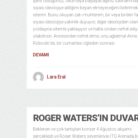
şahit olduğunuz, okumaya başlayacağınız satırlarımda
siyasi ideolojiye aitliğimi beyan etmeyeceğimi belirtmek
isterim. Bunu okuyan zat-ı muhterem, bir veya birden fa
siyasi ideolojiye yakınlık duyuyor, diğer ideolojiden olan
yoldaşına sitemle yaklaşıyor ve hatta ondan nefret ediy
olabilirsin. Annesinden nefret etme, onu ağlatma! Anne.
Roboski’de, bir cumartesi öğleden sonrası
DEVAMI
Lara Eral
ROGER WATERS’IN DUVAR
Beklenen ve çok tartışılan konser 4 Ağustos akşamı
gerçekleşti ve Roger Waters sevenleriyle İTÜ Arenada b