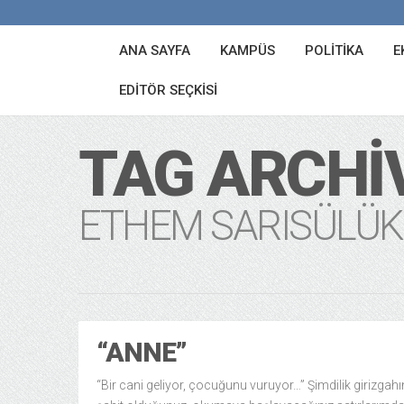
ANA SAYFA
KAMPÜS
POLITIKA
E
EDITÖR SEÇKISI
TAG ARCHI
ETHEM SARISÜLÜK
“ANNE”
“Bir cani geliyor, çocuğunu vuruyor…” Şimdilik girizgah