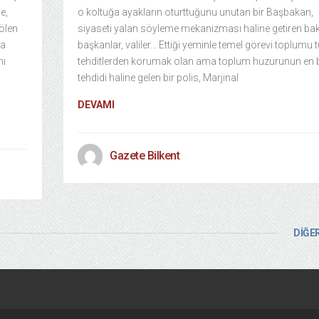
e,
o koltuğa ayakların oturttuğunu unutan bir Başbakan,
 ölen
siyaseti yalan söyleme mekanizması haline getiren bak
da
başkanlar, valiler… Ettiği yeminle temel görevi toplumu
nı
tehditlerden korumak olan ama toplum huzurunun en
tehdidi haline gelen bir polis, Marjinal
DEVAMI
Gazete Bilkent
DİĞER