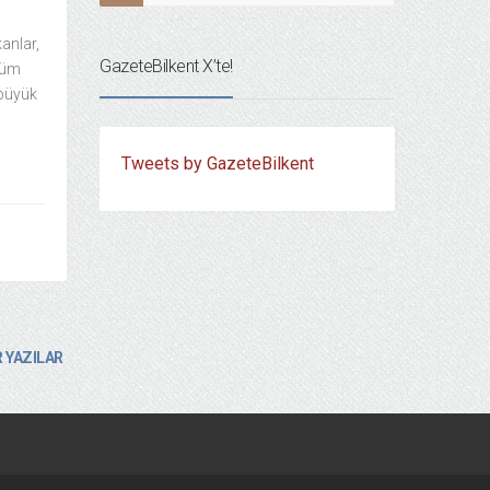
anlar,
GazeteBilkent X’te!
 tüm
 büyük
Tweets by GazeteBilkent
 YAZILAR