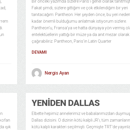
,
Bir önceki yazımda sizlere Paris’i genel olarak tanıtmış
tad,
Fakat şimdi, sizlere gittiğim ve çok etkilendiğim bir yeri
tanıtacağım: Pantheon. Her şeyden önce, bu yeri nede
arrem
kadar önemli bulduğumu anlatmak istiyorum sizlere.
i.
Pantheon’u, Fransa’ya ve hatta dünyaya yön vermiş ol
hun
entelektüellerin yattığı bir müze ya da anıt mezar olarak
çağırabiliriz. Pantheon, Paris’in Latin Quarter
DEVAMI
Nergis Ayan
YENIDEN DALLAS
ün
Elbette hepimiz annelerimiz ve babalarımızdan duymu
nkofan
Dallas dizisini. O dizinin kötü kalpli JR’ı, tüm zamanları
da ışık
kötü kalpli karakteri seçilmişti. Geçmişte TRT’de yayınla