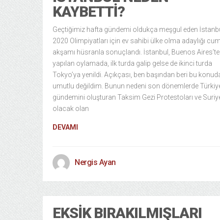
KAYBETTI?
Geçtiğimiz hafta gündemi oldukça meşgul eden İstanb
2020 Olimpiyatları için ev sahibi ülke olma adaylığı cu
akşamı hüsranla sonuçlandı. İstanbul, Buenos Aires’te
yapılan oylamada, ilk turda galip gelse de ikinci turda
Tokyo’ya yenildi. Açıkçası, ben başından beri bu konud
umutlu değildim. Bunun nedeni son dönemlerde Türkiye
gündemini oluşturan Taksim Gezi Protestoları ve Suriy
olacak olan
DEVAMI
Nergis Ayan
EKSIK BIRAKILMIŞLARI