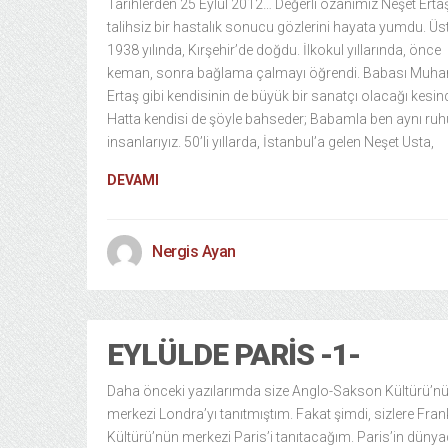
Tarihlerden 25 Eylül 2012… Değerli ozanımız Neşet Ertaş
talihsiz bir hastalık sonucu gözlerini hayata yumdu. Üs
1938 yılında, Kırşehir’de doğdu. İlkokul yıllarında, önce
keman, sonra bağlama çalmayı öğrendi. Babası Muh
Ertaş gibi kendisinin de büyük bir sanatçı olacağı kesind
Hatta kendisi de şöyle bahseder; Babamla ben aynı ru
insanlarıyız. 50’li yıllarda, İstanbul’a gelen Neşet Usta,
DEVAMI
Nergis Ayan
EYLÜLDE PARIS -1-
Daha önceki yazılarımda size Anglo-Sakson Kültürü’n
merkezi Londra’yı tanıtmıştım. Fakat şimdi, sizlere Fra
Kültürü’nün merkezi Paris’i tanıtacağım. Paris’in dünya