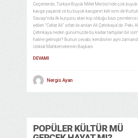
Geçenlerde, Türkiye Büyük Millet Meclisi’nde çok büyük 
kavga yaşandı ve bu büyük kavganın kilit ismi de Kurtul
Savaşı’nda ilk kurşunu atan kişi olduğu bazı çevrelerce 
edilen “Cellat Ali” sıfatı ile anılan Ali Çetinkaya’dır. Peki, Al
Çetinkaya neden günümüzde bu kadar tartışılan bir isi
haline gelmiştir? Bunun cevabı; kendisinin aynı zaman
İstiklal Mahkemelerinin Başkanı
DEVAMI
Nergis Ayan
POPÜLER KÜLTÜR MÜ
GERÇEK HAYAT MI?