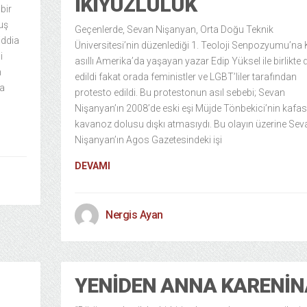
İKIYÜZLÜLÜK
bir
uş
Geçenlerde, Sevan Nişanyan, Orta Doğu Teknik
iddia
Üniversitesi’nin düzenlediği 1. Teoloji Senpozyumu’na 
i
asıllı Amerika’da yaşayan yazar Edip Yüksel ile birlikte 
m
edildi fakat orada feministler ve LGBT’liler tarafından
da
protesto edildi. Bu protestonun asıl sebebi; Sevan
Nişanyan’ın 2008’de eski eşi Müjde Tönbekici’nin kafas
kavanoz dolusu dışkı atmasıydı. Bu olayın üzerine Sev
Nişanyan’ın Agos Gazetesindeki işi
DEVAMI
Nergis Ayan
YENIDEN ANNA KARENIN