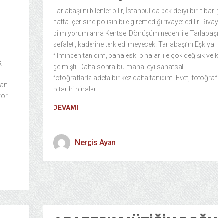
Tarlabaşı’nı bilenler bilir, İstanbul’da pek de iyi bir itibar
hatta içerisine polisin bile giremediği rivayet edilir. Rivay
bilmiyorum ama Kentsel Dönüşüm nedeni ile Tarlabaşı
sefaleti, kaderine terk edilmeyecek. Tarlabaşı’nı Eşkıya
filminden tanıdım, bana eski binaları ile çok değişik ve
,
gelmişti. Daha sonra bu mahalleyi sanatsal
fotoğraflarla adeta bir kez daha tanıdım. Evet, fotoğra
dan
o tarihi binaları
yor.
DEVAMI
Nergis Ayan