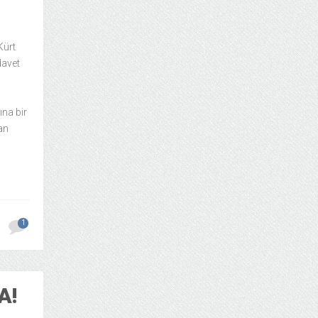
Kürt
davet
ına bir
an
1
A!