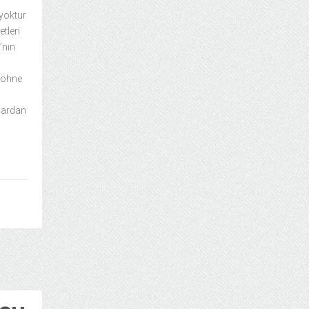
ı yoktur
etleri
’nın
 köhne
flardan