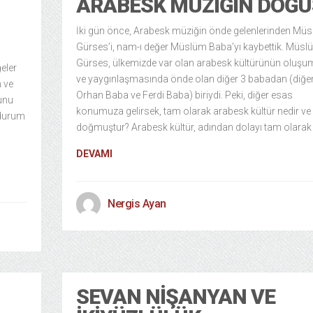
ARABESK MÜZIĞIN DOĞ
İki gün önce, Arabesk müziğin önde gelenlerinden Mü
Gürses’i, nam-ı değer Müslüm Baba’yı kaybettik. Müsl
Gürses, ülkemizde var olan arabesk kültürünün oluş
eler
ve yaygınlaşmasında önde olan diğer 3 babadan (diğer
n ve
Orhan Baba ve Ferdi Baba) biriydi. Peki, diğer esas
unu
konumuza gelirsek, tam olarak arabesk kültür nedir ve
 durum
doğmuştur? Arabesk kültür, adından dolayı tam olarak
DEVAMI
Nergis Ayan
SEVAN NIŞANYAN VE