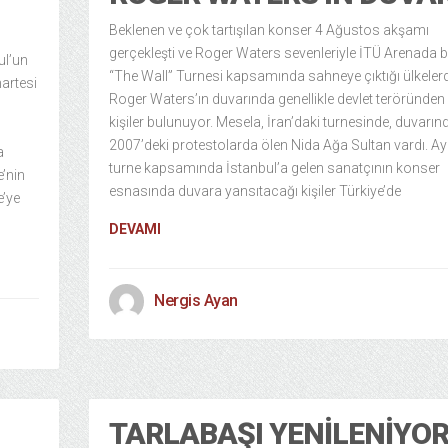
Beklenen ve çok tartışılan konser 4 Ağustos akşamı
gerçekleşti ve Roger Waters sevenleriyle İTÜ Arenada b
ul’un
“The Wall” Turnesi kapsamında sahneye çıktığı ülkeler
martesi
Roger Waters’ın duvarında genellikle devlet teröründen
kişiler bulunuyor. Mesela, İran’daki turnesinde, duvarın
2007’deki protestolarda ölen Nida Ağa Sultan vardı. Ay
a
turne kapsamında İstanbul’a gelen sanatçının konser
’nin
esnasında duvara yansıtacağı kişiler Türkiye’de
e’ye
DEVAMI
Nergis Ayan
TARLABAŞI YENILENIYO