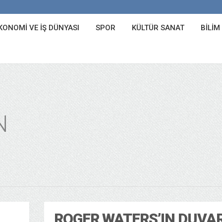
KONOMI VE İŞ DÜNYASI
SPOR
KÜLTÜR SANAT
BILIM
N
ROGER WATERS’IN DUVAR