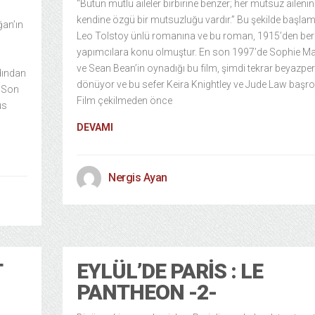
“Bütün mutlu aileler birbirine benzer; her mutsuz aileni
kendine özgü bir mutsuzluğu vardır.” Bu şekilde başlamı
ğan’ın
Leo Tolstoy ünlü romanına ve bu roman, 1915’den ber
yapımcılara konu olmuştur. En son 1997’de Sophie M
ve Sean Bean’in oynadığı bu film, şimdi tekrar beyazpe
dından
dönüyor ve bu sefer Keira Knightley ve Jude Law başro
. Son
Film çekilmeden önce
us
DEVAMI
Nergis Ayan
T
EYLÜL’DE PARIS : LE
PANTHEON -2-