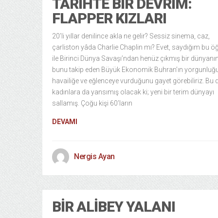
TARIHTE BIR DEVRIM:
FLAPPER KIZLARI
20’li yıllar denilince akla ne gelir? Sessiz sinema, caz,
çarliston yâda Charlie Chaplin mı? Evet, saydığım bu öğ
ile Birinci Dünya Savaşı’ndan henüz çıkmış bir dünyanı
bunu takip eden Büyük Ekonomik Buhran’ın yorgunluğ
havailiğe ve eğlenceye vurduğunu gayet görebiliriz. Bu
kadınlara da yansımış olacak ki; yeni bir terim dünyayı
sallamış. Çoğu kişi 60’ların
DEVAMI
Nergis Ayan
BIR ALIBEY YALANI