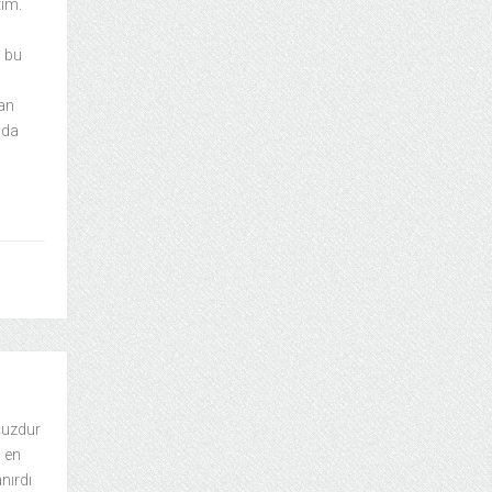
tım.
n bu
an
 da
şuzdur
n en
nırdı