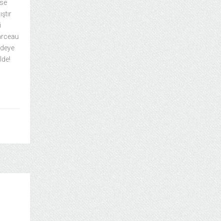
nse
ştır
i
arceau
rdeye
lde!