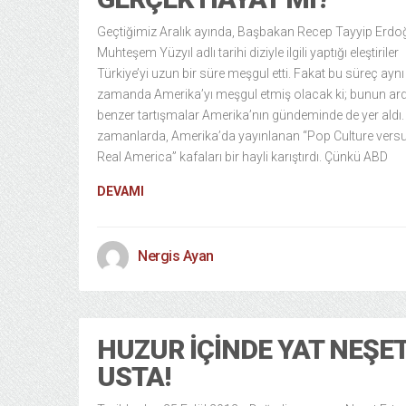
Geçtiğimiz Aralık ayında, Başbakan Recep Tayyip Erdo
Muhteşem Yüzyıl adlı tarihi diziyle ilgili yaptığı eleştiriler
Türkiye’yi uzun bir süre meşgul etti. Fakat bu süreç aynı
zamanda Amerika’yı meşgul etmiş olacak ki; bunun ar
benzer tartışmalar Amerika’nın gündeminde de yer aldı
zamanlarda, Amerika’da yayınlanan “Pop Culture vers
Real America” kafaları bir hayli karıştırdı. Çünkü ABD
DEVAMI
Nergis Ayan
HUZUR İÇINDE YAT NEŞE
USTA!