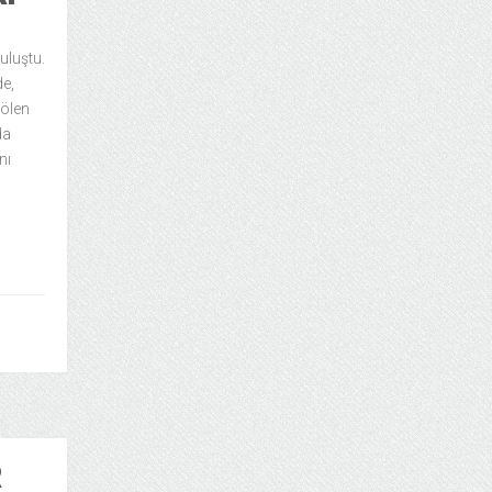
uluştu.
de,
 ölen
da
nı
R