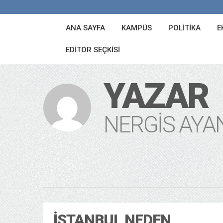
ANA SAYFA
KAMPÜS
POLITIKA
E
EDITÖR SEÇKISI
YAZAR
NERGIS AYA
İSTANBUL NEDEN