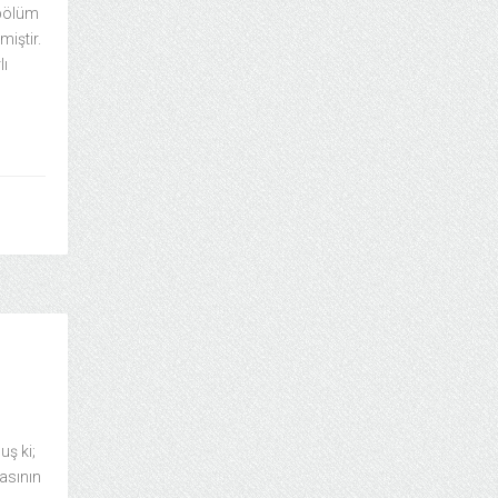
 bölüm
iştir.
lı
uş ki;
masının