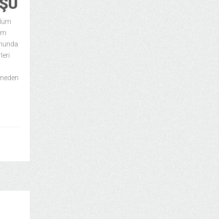
UŞU
slüm
üm
umunda
leri
 neden