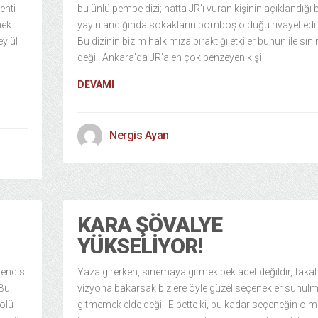
enti
bu ünlü pembe dizi; hatta JR’ı vuran kişinin açıklandığı
mek
yayınlandığında sokakların bomboş olduğu rivayet edilm
eylül
Bu dizinin bizim halkımıza bıraktığı etkiler bunun ile sınır
değil: Ankara’da JR’a en çok benzeyen kişi
DEVAMI
Nergis Ayan
KARA ŞÖVALYE
YÜKSELIYOR!
endisi
Yaza girerken, sinemaya gitmek pek adet değildir, fakat
 Bu
vizyona bakarsak bizlere öyle güzel seçenekler sunulm
rolü
gitmemek elde değil. Elbette ki, bu kadar seçeneğin ol