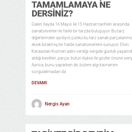
TAMAMLAMAYA NE
DERSINIZ?
Galeri İlayda 16 Mayıs ile 15 Haziran tarihleri arasında
sanatseverleri ile farklı bir tarzda buluşuyor. Bu tarz
diğerlerinden ayrılıyor,çünkü bu tarz sanatı parçalanmış
eksik bırakmış bir halde sanatseverlere sunuyor. Elvin
Karaaslan Kısmen adını verdiği sergide günlük yaşam
aldığı kesitleri, parça- bütün ilişkisi ile gözler önüne seri
Ayrıca, bunu yaparken de, bizlere algı kavramını
sorgulatmadan da
DEVAMI
Nergis Ayan