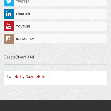
TWITTER
LINKEDIN
YOUTUBE
INSTAGRAM
GazeteBilkent X’te!
Tweets by GazeteBilkent