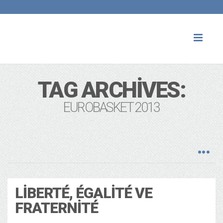
Toggl
naviga
TAG ARCHIVES:
EUROBASKET 2013
LIBERTÉ, ÉGALITÉ VE
FRATERNITÉ