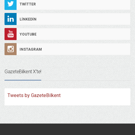
TWITTER
LINKEDIN
YOUTUBE
INSTAGRAM
GazeteBilkent X’te!
Tweets by GazeteBilkent