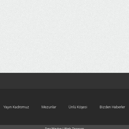
Yayın Kadromuz
Mezunlar
Ünlü Köşesi
Bizden Haberler
Dex Medya |
Web Tasarım