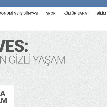
KONOMI VE İŞ DÜNYASI
SPOR
KÜLTÜR SANAT
BILIM
VES:
N GIZLI YAŞAMI
DA
LM