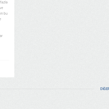
fazla
ve
in bu
e
ar
DİĞER