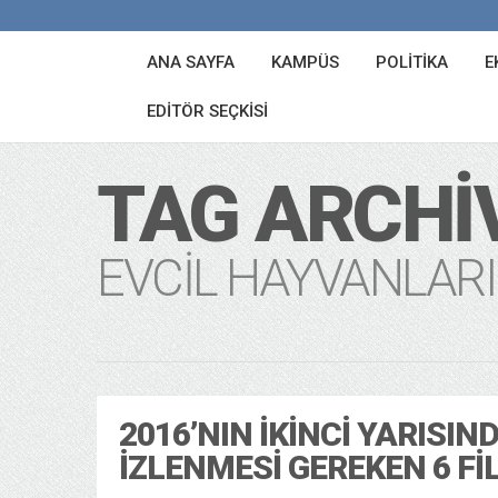
ANA SAYFA
KAMPÜS
POLITIKA
E
EDITÖR SEÇKISI
TAG ARCHI
EVCIL HAYVANLARI
2016’NIN İKINCI YARISIN
İZLENMESI GEREKEN 6 FI