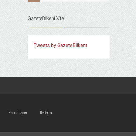
GazeteBilkent X’te!
Tweets by GazeteBilkent
Yasal Uyarı
İletişim