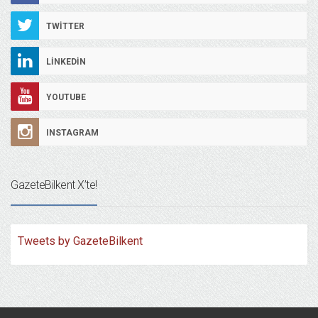
TWITTER
LINKEDIN
YOUTUBE
INSTAGRAM
GazeteBilkent X’te!
Tweets by GazeteBilkent