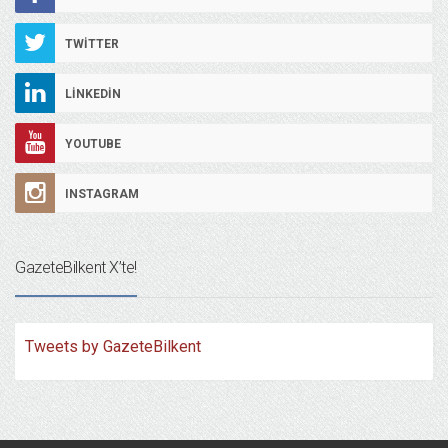
TWITTER
LINKEDIN
YOUTUBE
INSTAGRAM
GazeteBilkent X’te!
Tweets by GazeteBilkent