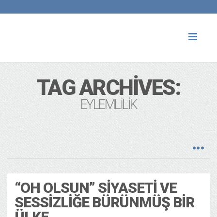
Toggl
naviga
TAG ARCHIVES:
EYLEMLILIK
“OH OLSUN” SIYASETI VE
SESSIZLIĞE BÜRÜNMÜŞ BIR
ÜLKE