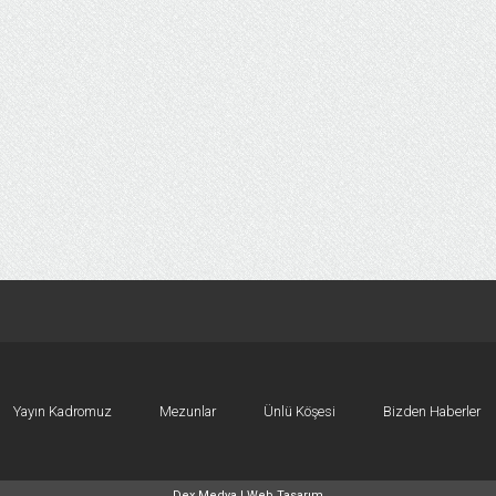
Yayın Kadromuz
Mezunlar
Ünlü Köşesi
Bizden Haberler
Dex Medya |
Web Tasarım