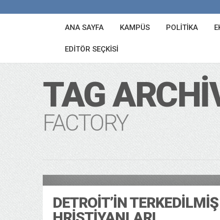
ANA SAYFA
KAMPÜS
POLITIKA
E
EDITÖR SEÇKISI
TAG ARCHI
FACTORY
Kültür
22/12/2013
DETROIT’IN TERKEDILMIŞ
HRISTIYANLARI