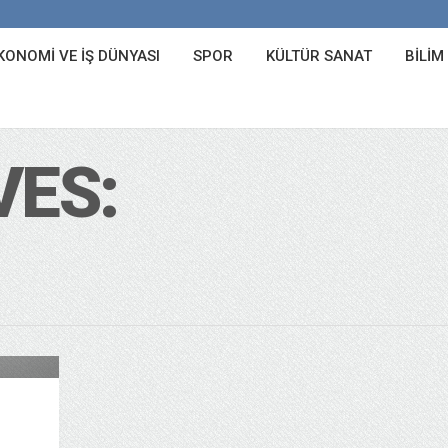
KONOMI VE İŞ DÜNYASI
SPOR
KÜLTÜR SANAT
BILIM
VES:
 Sanat