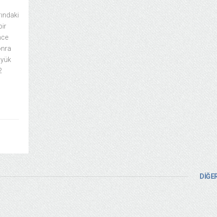
rındaki
bir
nce
onra
üyük
2
DİĞER