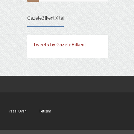
GazeteBilkent X’te!
Tweets by GazeteBilkent
Yasal Uyarı
İletişim