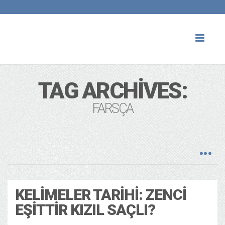
Toggl
naviga
TAG ARCHIVES:
FARSÇA
KELIMELER TARIHI: ZENCI
EŞITTIR KIZIL SAÇLI?