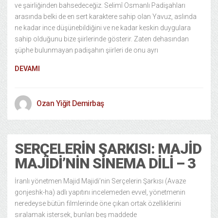
ve şairliğinden bahsedeceğiz. Selimî Osmanlı Padişahları
arasında belki de en sert karaktere sahip olan Yavuz, aslında
ne kadar ince düşünebildiğini ve ne kadar keskin duygulara
sahip olduğunu bize şiirlerinde gösterir. Zaten dehasından
şüphe bulunmayan padişahın şiirleri de onu ayrı
DEVAMI
Ozan Yiğit Demirbaş
SERÇELERIN ŞARKISI: MAJID
MAJIDI’NIN SINEMA DILI – 3
İranlı yönetmen Majid Majidi’nin Serçelerin Şarkısı (Avaze
gonjeshk-ha) adlı yapıtını incelemeden evvel, yönetmenin
neredeyse bütün filmlerinde öne çıkan ortak özelliklerini
sıralamak istersek, bunları beş maddede