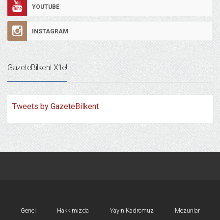
YOUTUBE
INSTAGRAM
GazeteBilkent X’te!
Tweets by GazeteBilkent
Genel
Hakkımızda
Yayın Kadromuz
Mezunlar