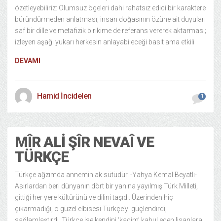
özetleyebiliriz: Olumsuz ögeleri dahi rahatsız edici bir karaktere
büründürmeden anlatması; insan doğasının özüne ait duyuları
saf bir dille ve metafizik birikime de referans vererek aktarması;
izleyen aşağı yukarı herkesin anlayabileceği basit ama etkili
DEVAMI
Hamid İncidelen
1
MÎR ALI ŞÎR NEVAÎ VE
TÜRKÇE
Türkçe ağzımda annemin ak sütüdür. -Yahya Kemal Beyatlı-
Asırlardan beri dünyanın dört bir yanına yayılmış Türk Milleti,
gittiği her yere kültürünü ve dilini taşıdı. Üzerinden hiç
çıkarmadığı, o güzel elbisesi Türkçe’yi güçlendirdi,
sağlamlaştırdı. Türkçe ise kendini ‘kadim’ kabul eden lisanlara