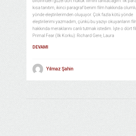
birbirinden güzel dört hukuk filmini tanıtacağım. İlk par
kısa tanıtım, ikinci paragraf benim film hakkında oluml
yönde eleştirilerimden oluşuyor. Çok fazla kötü yönde
eleştirilerimi yazmadım, çünkü bu yazıyı okuyanların fi
hakkında meraklarını canlı tutmak istedim. İşte o dört fi
Primal Fear (İlk Korku): Richard Gere, Laura
DEVAMI
Yılmaz Şahin