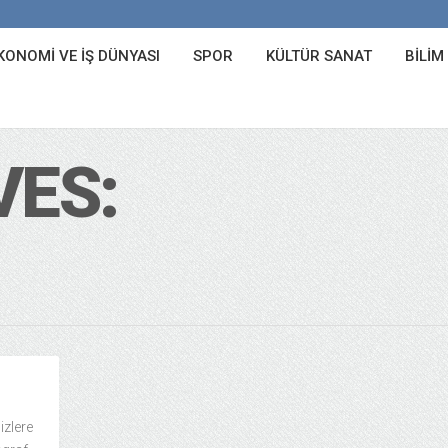
KONOMI VE İŞ DÜNYASI
SPOR
KÜLTÜR SANAT
BILIM
VES:
izlere