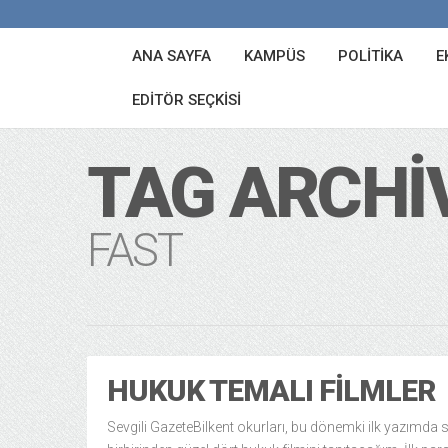
ANA SAYFA
KAMPÜS
POLITIKA
E
EDITÖR SEÇKISI
TAG ARCHI
FAST
HUKUK TEMALI FILMLER
Sevgili GazeteBilkent okurları, bu dönemki ilk yazımda s