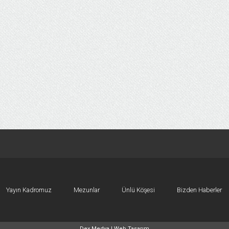
Yayın Kadromuz
Mezunlar
Ünlü Köşesi
Bizden Haberler
Dex Medya |
Web Tasarım