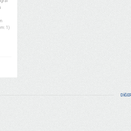
agraf
u
lm
lm: 1)
DİĞER