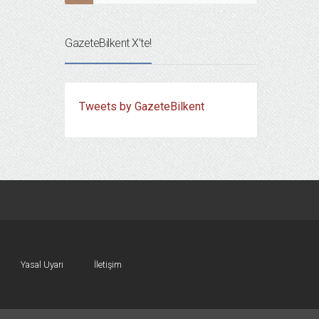
GazeteBilkent X’te!
Tweets by GazeteBilkent
Yasal Uyarı
İletişim