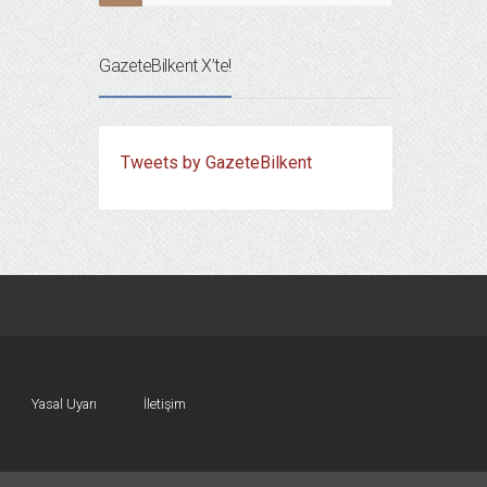
GazeteBilkent X’te!
Tweets by GazeteBilkent
Yasal Uyarı
İletişim