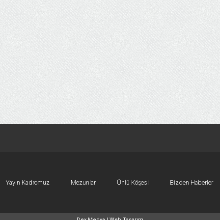
Yayın Kadromuz
Mezunlar
Ünlü Köşesi
Bizden Haberler
Dex Medya |
Web Tasarım