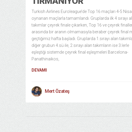
TIRMANIYOR
Turkish Airlines Euroleague’de Top 16 maçları 4-5 Nisa
oynanan maçlarla tamamlandı. Gruplarda ilk 4 sırayı a
takımlar çeyrek finale çıkarken, Top 16 ve çeyrek finalle
arasında bir aranın olmamasıyla beraber çeyrek final 
geçtiğimiz hafta başladı. Gruplarda 1.sırayı alan takıml
diğer grubun 4.sü ile, 2.sırayı alan takımların ise 3.lerle
eşleştiği sistemde çeyrek final eşleşmeleri Barcelona-
Panathinaikos,
DEVAMI
Mert Özateş