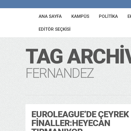
ANA SAYFA
KAMPÜS
POLITIKA
E
EDITÖR SEÇKISI
TAG ARCHI
FERNANDEZ
EUROLEAGUE’DE ÇEYREK
FINALLER:HEYECAN