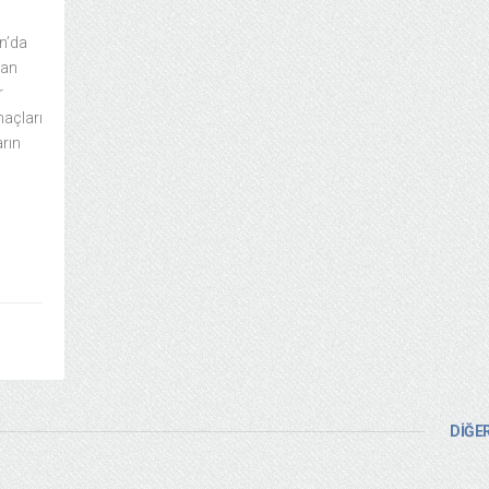
n’da
lan
r
maçları
arın
DİĞER