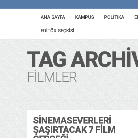
ANA SAYFA
KAMPÜS
POLITIKA
E
EDITÖR SEÇKISI
TAG ARCHI
FILMLER
SINEMASEVERLERI
ŞAŞIRTACAK 7 FILM