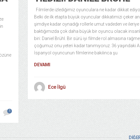
Filmlerde izlediğimiz oyunculara ne kadar dikkat ediy
Belki de ilk etapta büyük oyuncular dikkatimizi çeker a
ze
şimdiye kadar oynadığı rollerle umut vadeden ve ileriye
in
baktığımızda çok daha büyük bir oyuncu olacak insan
i
biri: Daniel Brühl. Bir sürü iyi filmde rol almasına rağm
çoğumuz onu yeteri kadar tanımıyoruz. 36 yaşındaki 
İspanyol oyuncunun filmlerine bakılınca şu
 özüne
DEVAMI
Ece İlgü
1
DİĞER