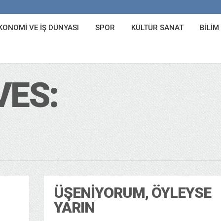
KONOMI VE İŞ DÜNYASI
SPOR
KÜLTÜR SANAT
BILIM
VES:
ÜŞENIYORUM, ÖYLEYSE
YARIN