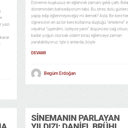
Dönemin kuşkusuz en eğlenceli zamanı geldi çattı. Belal
döneminden bahsediyorum tabii. Bu stres dolu günler
n
yapıp edip eğlenmeyeceğiz mi demek? Asla. Bir kere he
ın
öğrencinin en az bir kere kollarına düştüğü “erteleme” e
r yazı
veyahut “üşendim, öyleyse yarın” düşüncesi sağ olsun,
kadar yoğun olursak olalım biraz eğlenceye zaman
 karar
yaratabiliyoruz. İşte o anlarda, böyle
ç
DEVAMI
Begüm Erdoğan
SINEMANIN PARLAYAN
MA
YILDIZI: DANIEL BRÜHL