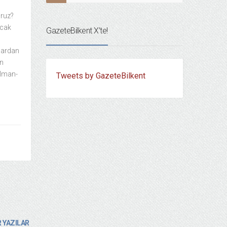
oruz?
ncak
GazeteBilkent X’te!
lardan
en
Alman-
Tweets by GazeteBilkent
 YAZILAR