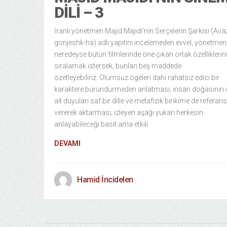
DILI – 3
İranlı yönetmen Majid Majidi’nin Serçelerin Şarkısı (Ava
gonjeshk-ha) adlı yapıtını incelemeden evvel, yönetmen
neredeyse bütün filmlerinde öne çıkan ortak özelliklerin
sıralamak istersek, bunları beş maddede
özetleyebiliriz: Olumsuz ögeleri dahi rahatsız edici bir
karaktere büründürmeden anlatması; insan doğasının
ait duyuları saf bir dille ve metafizik birikime de referans
vererek aktarması; izleyen aşağı yukarı herkesin
anlayabileceği basit ama etkili
DEVAMI
Hamid İncidelen