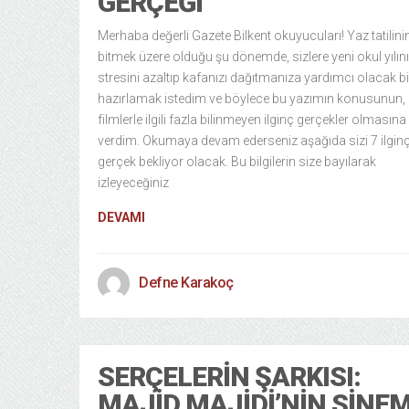
GERÇEĞI
Merhaba değerli Gazete Bilkent okuyucuları! Yaz tatilini
bitmek üzere olduğu şu dönemde, sizlere yeni okul yılın
stresini azaltıp kafanızı dağıtmanıza yardımcı olacak bi
hazırlamak istedim ve böylece bu yazımın konusunun,
filmlerle ilgili fazla bilinmeyen ilginç gerçekler olmasına
verdim. Okumaya devam ederseniz aşağıda sizi 7 ilgin
gerçek bekliyor olacak. Bu bilgilerin size bayılarak
izleyeceğiniz
DEVAMI
Defne Karakoç
SERÇELERIN ŞARKISI:
MAJID MAJIDI’NIN SINE