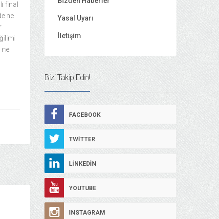
Bizden Haberler
ı final
de ne
Yasal Uyarı
r
İletişim
ğilimi
 ne
Bizi Takip Edin!
FACEBOOK
TWITTER
LINKEDIN
YOUTUBE
INSTAGRAM