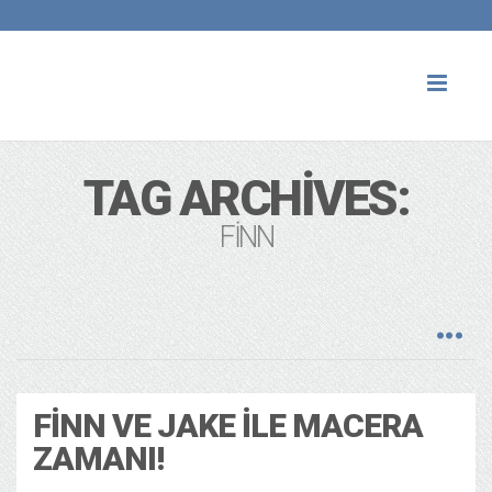
Toggl
naviga
TAG ARCHIVES:
FINN
FINN VE JAKE ILE MACERA
ZAMANI!