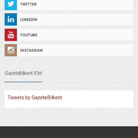
TWITTER
LINKEDIN
YOUTUBE
INSTAGRAM
GazeteBilkent X’te!
Tweets by GazeteBilkent