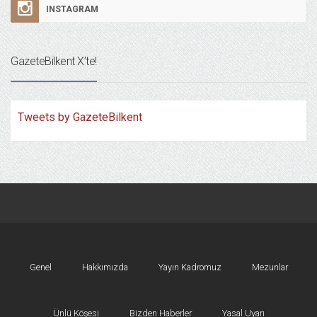
INSTAGRAM
GazeteBilkent X’te!
Tweets by GazeteBilkent
Genel
Hakkımızda
Yayın Kadromuz
Mezunlar
Ünlü Köşesi
Bizden Haberler
Yasal Uyarı