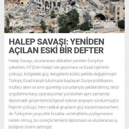
Genel
Politika
1 year ago
HALEP SAVAŞI: YENIDEN
AÇILAN ESKI BIR DEFTER
Halep Savaşı, uluslararası dikkatleri yeniden Suriye’ye
çekerken, HTŞ’nin Halep’i ele geçirmesi ve Esad rejiminin
çöküşü, bölgedeki güç dengelerini köklü şekilde değiştirmiştir.
Türkiye, Esad karşıtı tutumuyla başlayan Suriye politikasını,
mülteci akını ve sınır güvenliği sorunlarıyla şekillendirmiş; terör
örgütlerine karşı operasyonlar yürütürken aynı zamanda
diplomatik girişimlerle bölgesel istikrar arayışını sürdürmüştür.
Rejimin çöküşü, hem radikal grupların güç kazanmasına hem
de Türkiye’nin jeopolitik fırsatlar ve tehditlerle yüzleşmesine
neden olmuş, bu süreçte temkinli diplomasi ve uluslararası iş
birliğinin önemi artmıştır.