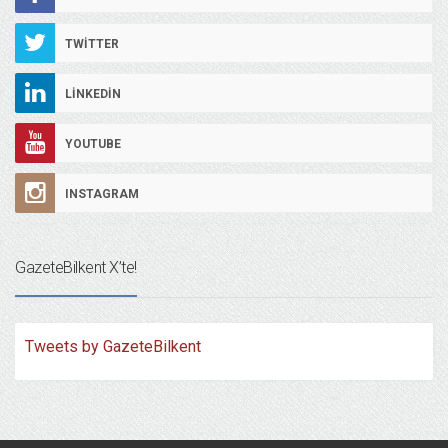
TWITTER
LINKEDIN
YOUTUBE
INSTAGRAM
GazeteBilkent X’te!
Tweets by GazeteBilkent