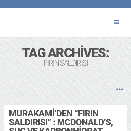
Toggl
naviga
TAG ARCHIVES:
FIRIN SALDIRISI
MURAKAMI’DEN “FIRIN
SALDIRISI” : MCDONALD’S,
SUÇ VE KARBONHIDRAT