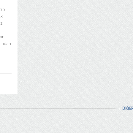
tro
şk
z.
nın
fından
DİĞER