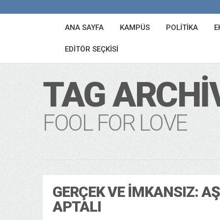
ANA SAYFA
KAMPÜS
POLITIKA
E
EDITÖR SEÇKISI
TAG ARCHI
FOOL FOR LOVE
GERÇEK VE İMKANSIZ: A
APTALI