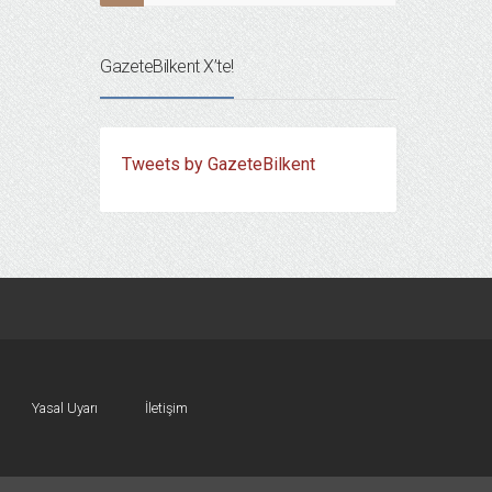
GazeteBilkent X’te!
Tweets by GazeteBilkent
Yasal Uyarı
İletişim