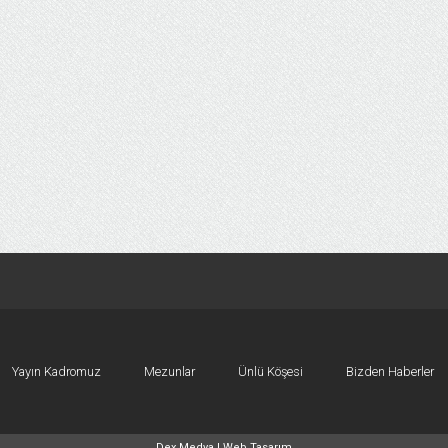
Yayın Kadromuz
Mezunlar
Ünlü Köşesi
Bizden Haberler
Dex Medya |
Web Tasarım