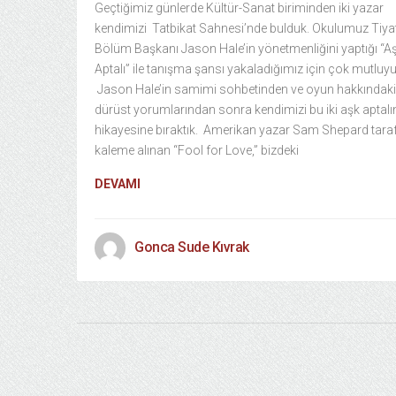
Geçtiğimiz günlerde Kültür-Sanat biriminden iki yazar
kendimizi Tatbikat Sahnesi’nde bulduk. Okulumuz Tiya
Bölüm Başkanı Jason Hale’in yönetmenliğini yaptığı “A
Aptalı” ile tanışma şansı yakaladığımız için çok mutluyu
Jason Hale’in samimi sohbetinden ve oyun hakkındaki
dürüst yorumlarından sonra kendimizi bu iki aşk aptalı
hikayesine bıraktık. Amerikan yazar Sam Shepard tara
kaleme alınan “Fool for Love,” bizdeki
DEVAMI
Gonca Sude Kıvrak