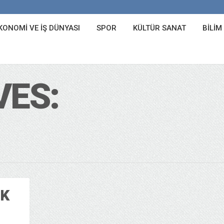
KONOMI VE İŞ DÜNYASI
SPOR
KÜLTÜR SANAT
BILIM
VES:
ŞK