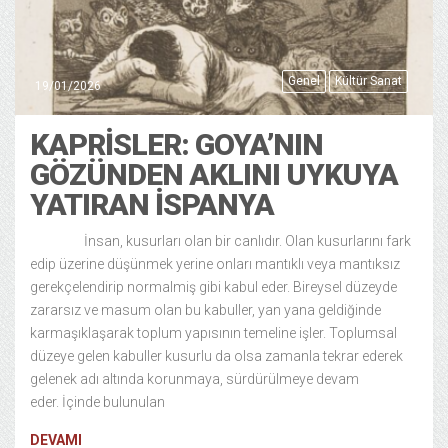
Genel
Kültür Sanat
19/01/2026
KAPRISLER: GOYA’NIN
GÖZÜNDEN AKLINI UYKUYA
YATIRAN İSPANYA
İnsan, kusurları olan bir canlıdır. Olan kusurlarını fark
edip üzerine düşünmek yerine onları mantıklı veya mantıksız
gerekçelendirip normalmiş gibi kabul eder. Bireysel düzeyde
zararsız ve masum olan bu kabuller, yan yana geldiğinde
karmaşıklaşarak toplum yapısının temeline işler. Toplumsal
düzeye gelen kabuller kusurlu da olsa zamanla tekrar ederek
gelenek adı altında korunmaya, sürdürülmeye devam
eder. İçinde bulunulan
DEVAMI