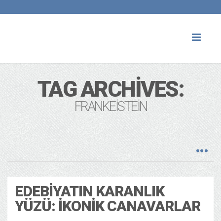
Toggl
naviga
TAG ARCHIVES:
FRANKEISTEIN
EDEBIYATIN KARANLIK
YÜZÜ: İKONIK CANAVARLAR