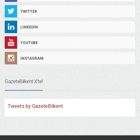
TWITTER
LINKEDIN
YOUTUBE
INSTAGRAM
GazeteBilkent X’te!
Tweets by GazeteBilkent