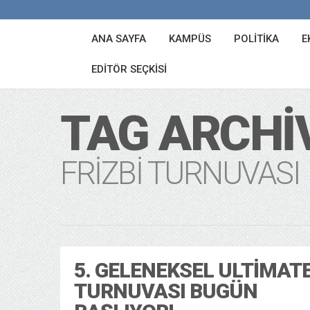
ANA SAYFA
KAMPÜS
POLITIKA
E
EDITÖR SEÇKISI
TAG ARCHI
FRIZBI TURNUVASI
5. GELENEKSEL ULTIMAT
TURNUVASI BUGÜN