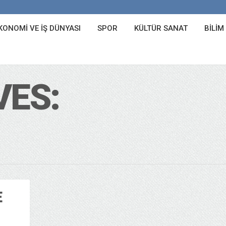
KONOMI VE İŞ DÜNYASI
SPOR
KÜLTÜR SANAT
BILIM
VES:
E