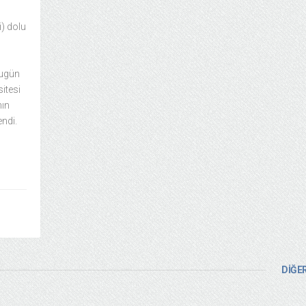
i) dolu
bugün
itesi
ın
endi.
DİĞER