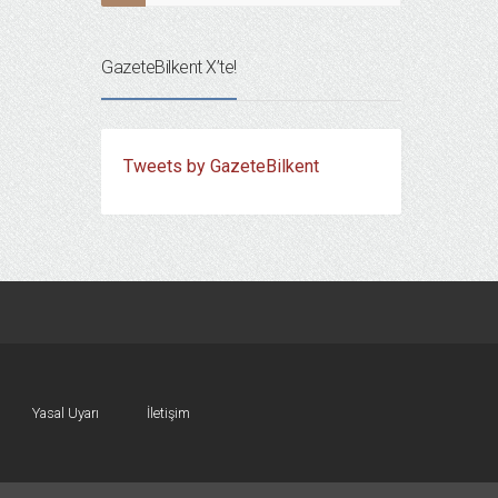
GazeteBilkent X’te!
Tweets by GazeteBilkent
Yasal Uyarı
İletişim