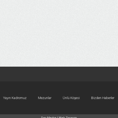
Yayın Kadromuz
Mezunlar
Ünlü Köşesi
Bizden Haberler
Dex Medya |
Web Tasarım