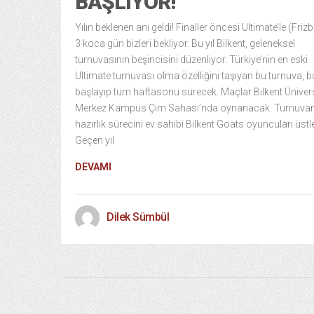
BAŞLIYOR!
Yılın beklenen anı geldi! Finaller öncesi Ultimate’le (Frizb
3 koca gün bizleri bekliyor. Bu yıl Bilkent, geleneksel
turnuvasının beşincisini düzenliyor. Türkiye’nin en eski
Ultimate turnuvası olma özelliğini taşıyan bu turnuva, 
başlayıp tüm haftasonu sürecek. Maçlar Bilkent Ünivers
Merkez Kampüs Çim Sahası’nda oynanacak. Turnuvan
hazırlık sürecini ev sahibi Bilkent Goats oyuncuları üstl
Geçen yıl
DEVAMI
Dilek Sümbül