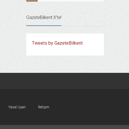
GazeteBilkent X’te!
Tweets by GazeteBilkent
Yasal Uyarı
İletişim