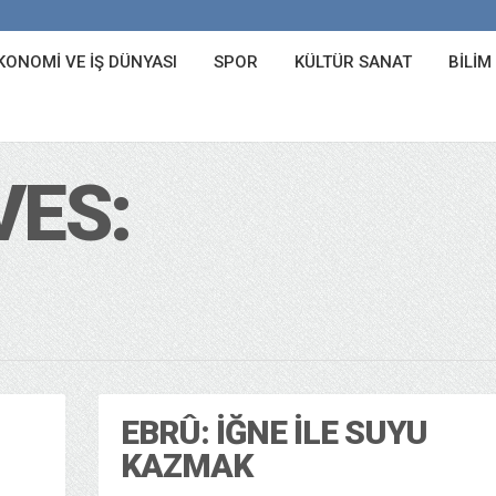
KONOMI VE İŞ DÜNYASI
SPOR
KÜLTÜR SANAT
BILIM
VES:
EBRÛ: İĞNE ILE SUYU
KAZMAK