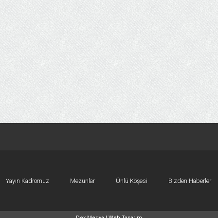
Yayın Kadromuz
Mezunlar
Ünlü Köşesi
Bizden Haberler
Dex Medya |
Web Tasarım