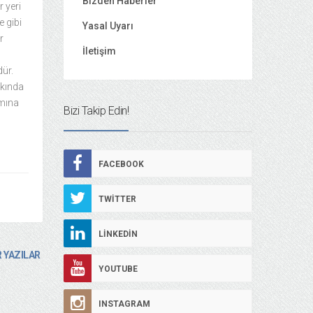
Bizden Haberler
 yeri
e gibi
Yasal Uyarı
r
İletişim
dür.
kkında
amına
Bizi Takip Edin!
FACEBOOK
TWITTER
LINKEDIN
 YAZILAR
YOUTUBE
INSTAGRAM