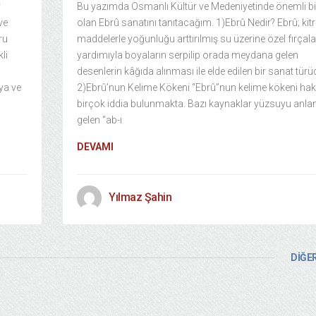
r
Bu yazımda Osmanlı Kültür ve Medeniyetinde önemli bir
ve
olan Ebrû sanatını tanıtacağım. 1)Ebrû Nedir? Ebrû; kitr
ru
maddelerle yoğunluğu arttırılmış su üzerine özel fırçala
li
yardımıyla boyaların serpilip orada meydana gelen
desenlerin kâğıda alınması ile elde edilen bir sanat türü
oya ve
2)Ebrû’nun Kelime Kökeni “Ebrû”nun kelime kökeni ha
birçok iddia bulunmakta. Bazı kaynaklar yüzsuyu anl
gelen “ab-ı
DEVAMI
Yılmaz Şahin
DİĞER