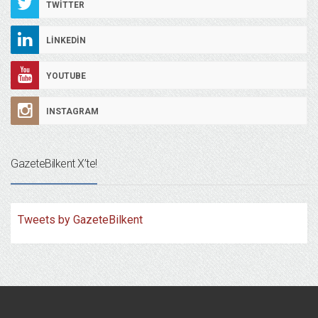
TWITTER
LINKEDIN
YOUTUBE
INSTAGRAM
GazeteBilkent X’te!
Tweets by GazeteBilkent