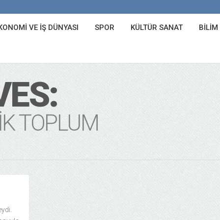
KONOMI VE İŞ DÜNYASI
SPOR
KÜLTÜR SANAT
BILIM
VES:
IK TOPLUM
eydi.