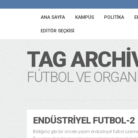
ANA SAYFA
KAMPÜS
POLITIKA
E
EDITÖR SEÇKISI
TAG ARCHI
FÚTBOL VE ORGAN
ENDÜSTRIYEL FUTBOL-2
Bildiğiniz gibi bir önceki yazım endüstriyel futbol üzerin