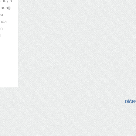
onuyla
lacağı
sı
ında
un
l
DİĞER