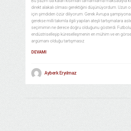
Bu yazım da kalan kısımları tamamlama maksadıyla k
direkt alakalı olması gerektiğini düşünüyordum. Uzun o
için şimdiden özür diliyorum. Gerek Avrupa şampiyona
gerekse milli takımla ilgili yapılan ateşli tartışmalara asl
seçimimin ne derece doğru olduğunu gösterdi. Futbol
endüstriselleşip küreselleşmenin en mühim ve en görse
argümanı olduğu tartışmasız
DEVAMI
Ayberk Eryılmaz