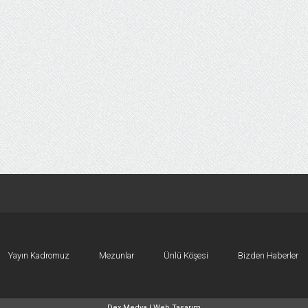
Yayın Kadromuz
Mezunlar
Ünlü Köşesi
Bizden Haberler
Dex Medya |
Web Tasarım