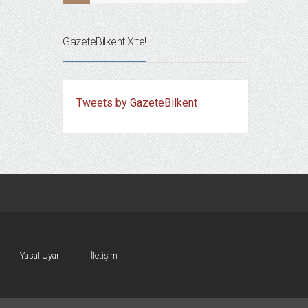
GazeteBilkent X’te!
Tweets by GazeteBilkent
Yasal Uyarı
İletişim