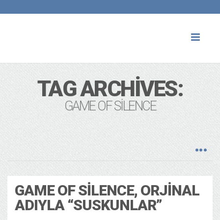
Toggl
naviga
TAG ARCHIVES:
GAME OF SILENCE
GAME OF SILENCE, ORJINAL
ADIYLA “SUSKUNLAR”