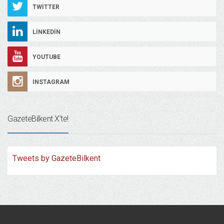
TWITTER
LINKEDIN
YOUTUBE
INSTAGRAM
GazeteBilkent X’te!
Tweets by GazeteBilkent