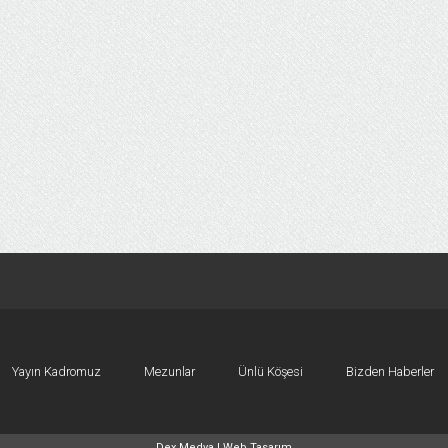
Yayın Kadromuz
Mezunlar
Ünlü Köşesi
Bizden Haberler
Dex Medya |
Web Tasarım