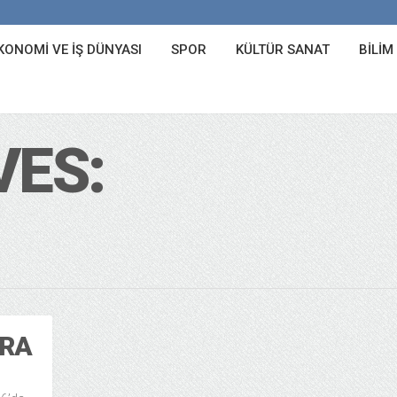
KONOMI VE İŞ DÜNYASI
SPOR
KÜLTÜR SANAT
BILIM
VES:
ARA