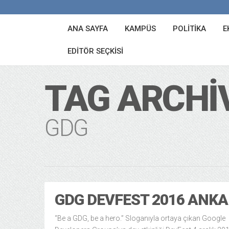
ANA SAYFA
KAMPÜS
POLITIKA
E
EDITÖR SEÇKISI
TAG ARCHI
GDG
GDG DEVFEST 2016 ANK
“Be a GDG, be a hero.” Sloganıyla ortaya çıkan Google