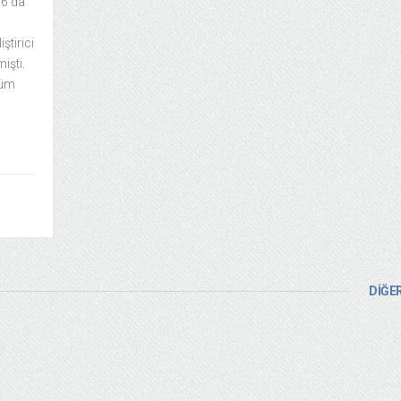
16’da
ştirici
işti.
tüm
DİĞER