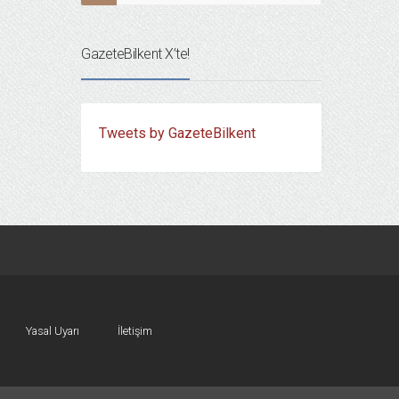
GazeteBilkent X’te!
Tweets by GazeteBilkent
Yasal Uyarı
İletişim