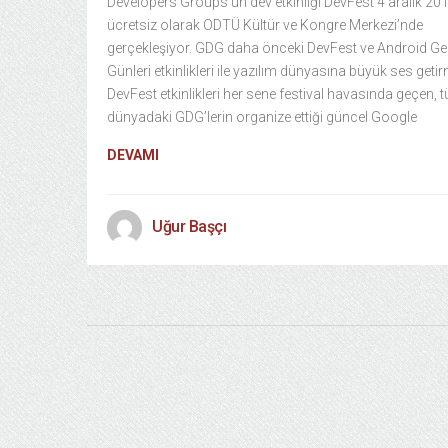
Developers Groups’un dev etkinliği DevFest 4 aralık 20
ücretsiz olarak ODTÜ Kültür ve Kongre Merkezi’nde
gerçekleşiyor. GDG daha önceki DevFest ve Android Geli
Günleri etkinlikleri ile yazılım dünyasına büyük ses getirm
DevFest etkinlikleri her sene festival havasında geçen, 
dünyadaki GDG’lerin organize ettiği güncel Google
DEVAMI
Uğur Başçı