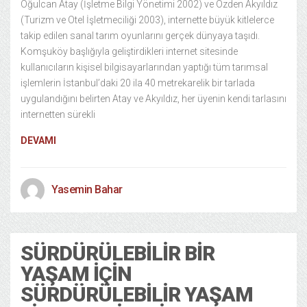
Oğulcan Atay (İşletme Bilgi Yönetimi 2002) ve Özden Akyıldız
(Turizm ve Otel İşletmeciliği 2003), internette büyük kitlelerce
takip edilen sanal tarım oyunlarını gerçek dünyaya taşıdı.
Komşuköy başlığıyla geliştirdikleri internet sitesinde
kullanıcıların kişisel bilgisayarlarından yaptığı tüm tarımsal
işlemlerin İstanbul’daki 20 ila 40 metrekarelik bir tarlada
uygulandığını belirten Atay ve Akyıldız, her üyenin kendi tarlasını
internetten sürekli
DEVAMI
Yasemin Bahar
SÜRDÜRÜLEBILIR BIR
YAŞAM İÇIN
SÜRDÜRÜLEBILIR YAŞAM