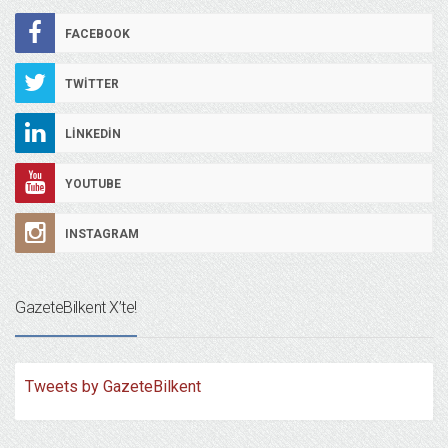
FACEBOOK
TWITTER
LINKEDIN
YOUTUBE
INSTAGRAM
GazeteBilkent X’te!
Tweets by GazeteBilkent