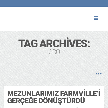
Toggl
naviga
TAG ARCHIVES:
GDO
MEZUNLARIMIZ FARMVILLE’I
GERÇEĞE DÖNÜŞTÜRDÜ