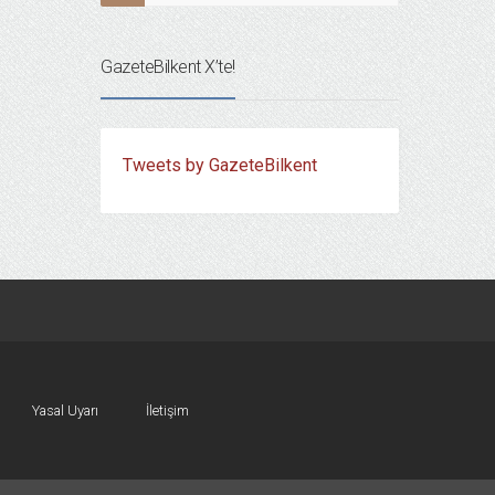
GazeteBilkent X’te!
Tweets by GazeteBilkent
Yasal Uyarı
İletişim