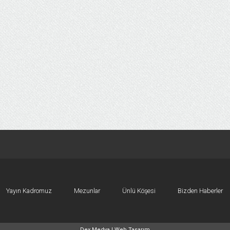
Yayın Kadromuz
Mezunlar
Ünlü Köşesi
Bizden Haberler
Dex Medya |
Web Tasarım