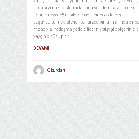
yanlış üsluplar ve uygulamalar bir halk direnişine yol açt
direnişi yersiz göstermek adına ve edilen sözden geri
dönülemeyeceğini bildikleri için bir çok elden şu
düşündürtülmek istendi: bu tarzda bir lafın altında bir 
mizacıyla inatlaşma yada o liderin yetiştiği bölgenin ol
yaygın bir üslup / dil
DEVAMI
Okurdan