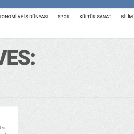
KONOMI VE İŞ DÜNYASI
SPOR
KÜLTÜR SANAT
BILIM
VES:
f ve