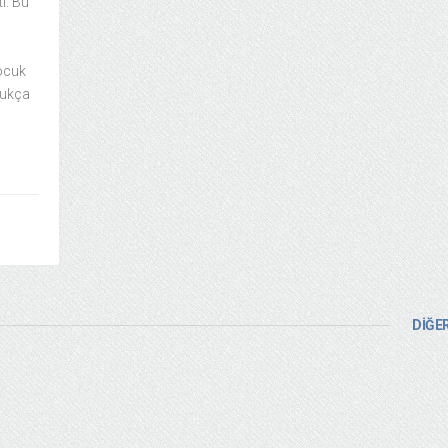
ı. Bu
çocuk
dukça
DİĞER