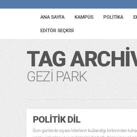
ANA SAYFA
KAMPÜS
POLITIKA
E
EDITÖR SEÇKISI
TAG ARCHI
GEZI PARK
POLITIK DIL
Son günlerde siyasi liderlerin kullandığı birbirinden tuha