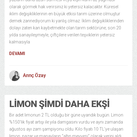
olarak görmek hak verirsiniz ki yetersiz kalacaktır. Küresel
iklim değişikliklerinin en büyük etkisi tarım üzerine olmuştur
demek zannediyorum ki yanlış olmaz. İklim değişikliklerinden
dolayı zaten kan kaybetmekte olan tarım sektörüne; son 20
yılda sanayileşmeyle, çiftçilere verilen teşviklerin yetersiz
kalmasıyla
DEVAMI
Arınç Özay
LIMON ŞIMDI DAHA EKŞI
Bir adet limonun 2 TL olduğu bir güne uyandık bugün. Limon
%150’lik fiyat artışı ile yıla damgasını vurdu ve aynı zamanda
ağustos ayı zam şampiyonu oldu. Kilo fiyatı 10 TL’ye ulaşan
limon, pazar ve manavların “altın meyvesi” olarak yerini aldı.