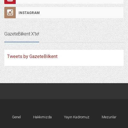
INSTAGRAM
GazeteBilkent X’te!
Tweets by GazeteBilkent
Genel
Hakkımızda
Yayın Kadromuz
Mezunlar