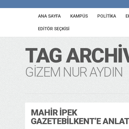
ANA SAYFA
KAMPÜS
POLITIKA
E
EDITÖR SEÇKISI
TAG ARCHI
GIZEM NUR AYDIN
MAHIR İPEK
GAZETEBILKENT’E ANLAT