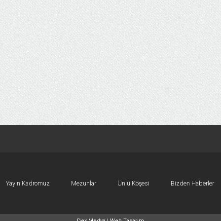
Yayın Kadromuz
Mezunlar
Ünlü Köşesi
Bizden Haberler
Dex Medya |
Web Tasarım