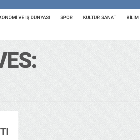
KONOMI VE İŞ DÜNYASI
SPOR
KÜLTÜR SANAT
BILIM
VES:
TI