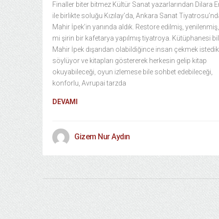
Finaller biter bitmez Kültür Sanat yazarlarından Dilara 
ile birlikte soluğu Kızılay’da, Ankara Sanat Tiyatrosu’nd
Mahir İpek’in yanında aldık. Restore edilmiş, yenilenmiş, 
mi şirin bir kafetarya yapılmış tiyatroya. Kütüphanesi bil
Mahir İpek dışarıdan olabildiğince insan çekmek istedikl
söylüyor ve kitapları göstererek herkesin gelip kitap
okuyabileceği, oyun izlemese bile sohbet edebileceği,
konforlu, Avrupai tarzda
DEVAMI
Gizem Nur Aydın