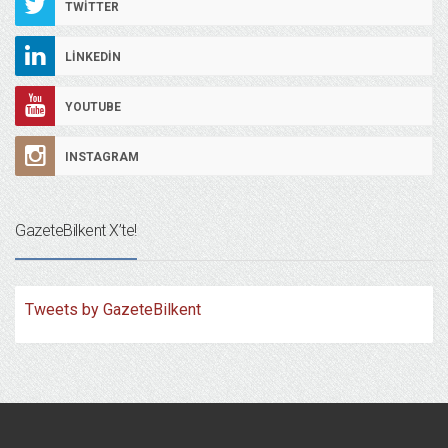
TWITTER
LINKEDIN
YOUTUBE
INSTAGRAM
GazeteBilkent X’te!
Tweets by GazeteBilkent