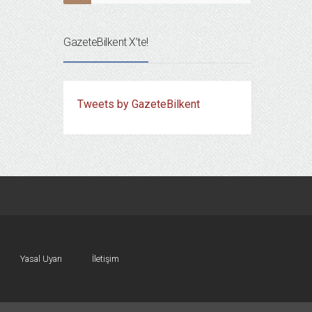
GazeteBilkent X’te!
Tweets by GazeteBilkent
Yasal Uyarı
İletişim