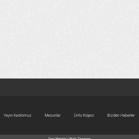
Yayın Kadromuz
Mezunlar
Ünlü Köşesi
Bizden Haberler
Dex Medya |
Web Tasarım