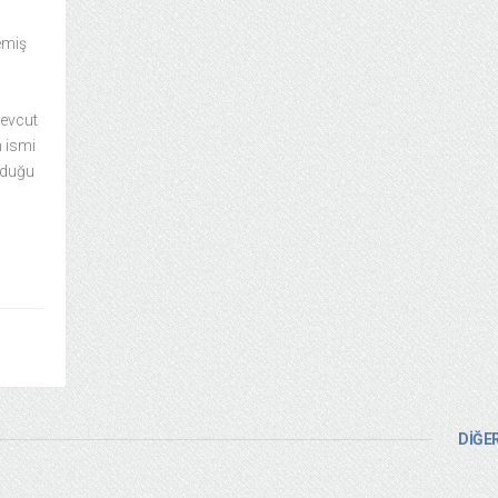
emiş
mevcut
 ismi
lduğu
DİĞER