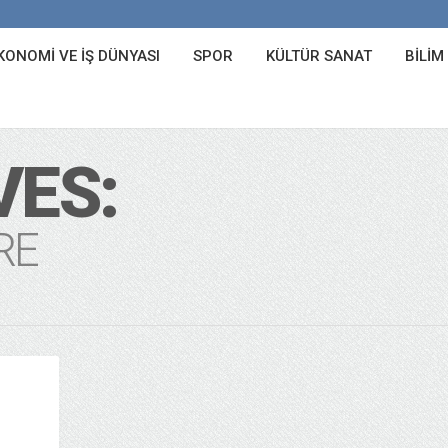
KONOMI VE İŞ DÜNYASI
SPOR
KÜLTÜR SANAT
BILIM
VES:
RE