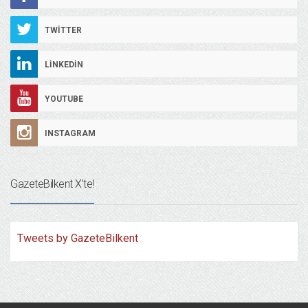
TWITTER
LINKEDIN
YOUTUBE
INSTAGRAM
GazeteBilkent X’te!
Tweets by GazeteBilkent