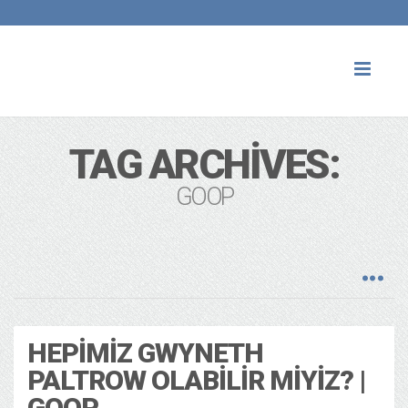
Toggl
naviga
TAG ARCHIVES:
GOOP
HEPIMIZ GWYNETH
PALTROW OLABILIR MIYIZ? |
GOOP