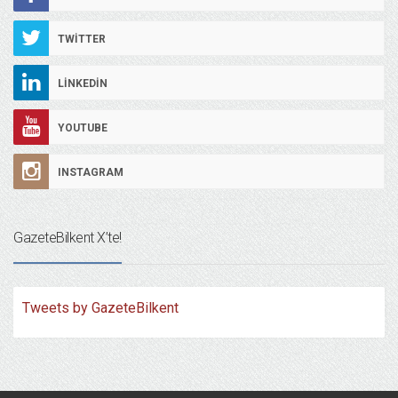
TWITTER
LINKEDIN
YOUTUBE
INSTAGRAM
GazeteBilkent X’te!
Tweets by GazeteBilkent