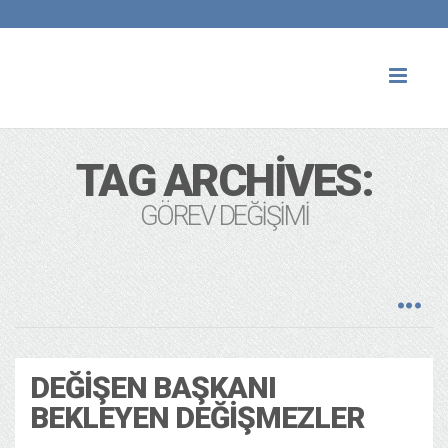
Toggl
naviga
TAG ARCHIVES:
GÖREV DEĞIŞIMI
DEĞIŞEN BAŞKANI
BEKLEYEN DEĞIŞMEZLER