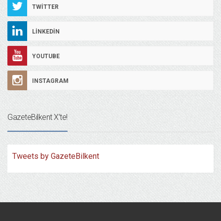
TWITTER
LINKEDIN
YOUTUBE
INSTAGRAM
GazeteBilkent X’te!
Tweets by GazeteBilkent