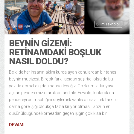
Bilim Teknoloji
2 years ago
BEYNIN GIZEMI:
RETINAMDAKI BOŞLUK
NASIL DOLDU?
Belki de her insanın aklını kurcalayan konulardan bir tanesi
beynin mucizesi. Birçok farklı açıdan şaşırtıcı olsa da bu
yazıda görsel algıdan bahsedeceğiz. Gözlerimiz dünyaya
açılan penceremiz olarak adlandırılır. Fizyolojik olarak da
pencereyi anımsattığını söylemek yanlış olmaz. Tek fark bir
cama göre ışığı oldukça fazla kırıyor olması. Gözün eni
düşünüldüğünde korneadan geçen ışığın çok kısa bir
DEVAMI