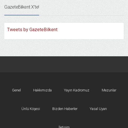
GazeteBilkent X’te!
Tweets by GazeteBilkent
Genel
Hakkımızda
Yayın Kadromuz
Mezunlar
Ünlü Köşesi
Bizden Haberler
Yasal Uyarı
İletişim