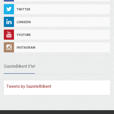
TWITTER
LINKEDIN
YOUTUBE
INSTAGRAM
GazeteBilkent X’te!
Tweets by GazeteBilkent