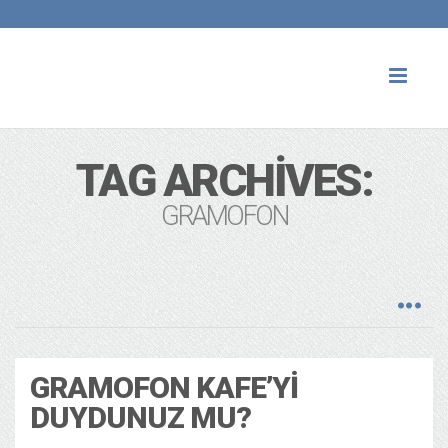
Toggl
naviga
TAG ARCHIVES:
GRAMOFON
GRAMOFON KAFE’YI
DUYDUNUZ MU?