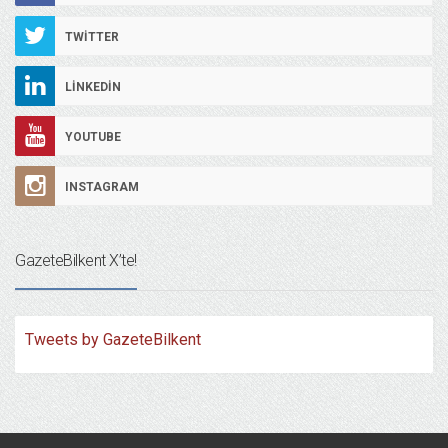
TWITTER
LINKEDIN
YOUTUBE
INSTAGRAM
GazeteBilkent X’te!
Tweets by GazeteBilkent