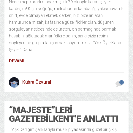
Neden hep kararlı olacakmışız ki? Yok öyle kararlı şeyler
kardeşim! Kışın soğuğu, metrobüsün kalabalığı, yakışmayan t-
shirt, evde olmayan ekmek derken; bizi bize anlatan,
hamurunda mizah, kafasında güzel fikirler olan, düşünen,
sorgulayan neticesinde de üreten, on parmağında parmak
hesabını ağlatacak marifetlere sahip, şarkı çizip resim
söyleyen bir grupla tanıştırmak istiyorum sizi: ‘Yok Öyle Kararlı
Şeyler’. Daha
DEVAMI
Kübra Özvural
1
“MAJESTE”LERI
GAZETEBILKENT’E ANLATTI
“Aşk Dediğin” şarkılarıyla müzik piyasasında güzel bir çıkış