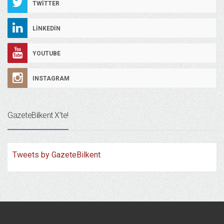
TWITTER
LINKEDIN
YOUTUBE
INSTAGRAM
GazeteBilkent X’te!
Tweets by GazeteBilkent